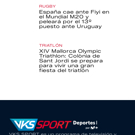
RUGBY
España cae ante Fiyi en
el Mundial M20 y
peleará por el 13º
puesto ante Uruguay
TRIATLÓN
XIV Mallorca Olympic
Triathlon: Colònia de
Sant Jordi se prepara
para vivir una gran
fiesta del triatlón
VKS SPORT es un programa de televisión y