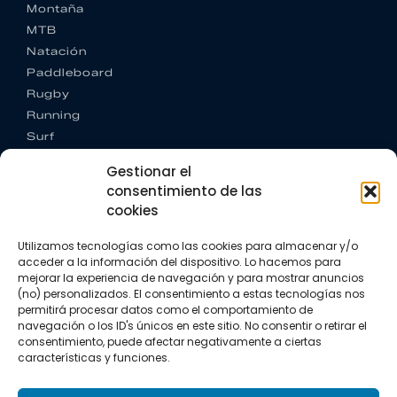
Montaña
MTB
Natación
Paddleboard
Rugby
Running
Surf
Trail running
Gestionar el
Triatlón
consentimiento de las
cookies
CONTACTO
+34 922 303 191
Utilizamos tecnologías como las cookies para almacenar y/o
+34 662 342 177
acceder a la información del dispositivo. Lo hacemos para
info@vkssport.com
mejorar la experiencia de navegación y para mostrar anuncios
SÍGUENOS
(no) personalizados. El consentimiento a estas tecnologías nos
permitirá procesar datos como el comportamiento de
navegación o los ID's únicos en este sitio. No consentir o retirar el
consentimiento, puede afectar negativamente a ciertas
características y funciones.