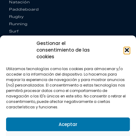
Natación
Paddleboard
Rugby
Running
Surf
Trail running
Gestionar el
Triatlón
consentimiento de las
cookies
CONTACTO
+34 922 303 191
Utilizamos tecnologías como las cookies para almacenar y/o
+34 662 342 177
acceder a la información del dispositivo. Lo hacemos para
info@vkssport.com
mejorar la experiencia de navegación y para mostrar anuncios
SÍGUENOS
(no) personalizados. El consentimiento a estas tecnologías nos
permitirá procesar datos como el comportamiento de
navegación o los ID's únicos en este sitio. No consentir o retirar el
consentimiento, puede afectar negativamente a ciertas
características y funciones.
Aceptar
Aviso legal
Política de privacidad
Política de cookies