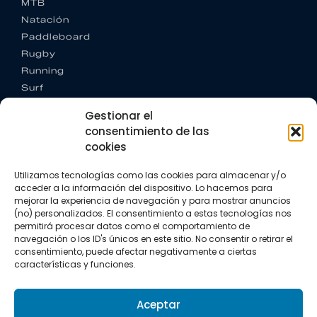
MTB
Natación
Paddleboard
Rugby
Running
Surf
Trail running
Gestionar el
Triatlón
consentimiento de las
cookies
CONTACTO
+34 922 303 191
Utilizamos tecnologías como las cookies para almacenar y/o
+34 662 342 177
acceder a la información del dispositivo. Lo hacemos para
info@vkssport.com
mejorar la experiencia de navegación y para mostrar anuncios
SÍGUENOS
(no) personalizados. El consentimiento a estas tecnologías nos
permitirá procesar datos como el comportamiento de
navegación o los ID's únicos en este sitio. No consentir o retirar el
consentimiento, puede afectar negativamente a ciertas
características y funciones.
Aceptar
Aviso legal
Política de privacidad