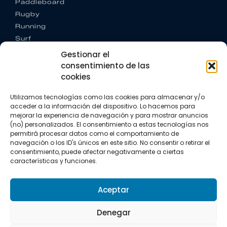
Paddleboard
Rugby
Running
Surf
Trail running
Gestionar el
Triatlón
consentimiento de las
cookies
CONTACTO
+34 922 303 191
Utilizamos tecnologías como las cookies para almacenar y/o
+34 662 342 177
acceder a la información del dispositivo. Lo hacemos para
info@vkssport.com
mejorar la experiencia de navegación y para mostrar anuncios
(no) personalizados. El consentimiento a estas tecnologías nos
SÍGUENOS
permitirá procesar datos como el comportamiento de
navegación o los ID's únicos en este sitio. No consentir o retirar el
consentimiento, puede afectar negativamente a ciertas
características y funciones.
Aceptar
Aviso legal
Política de privacidad
Política de cookies
Denegar