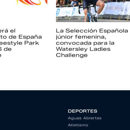
rá el
La Selección Española
to de España
júnior femenina,
eestyle Park
convocada para la
6 de
Watersley Ladies
e
Challenge
DEPORTES
Aguas Abiertas
Atletismo