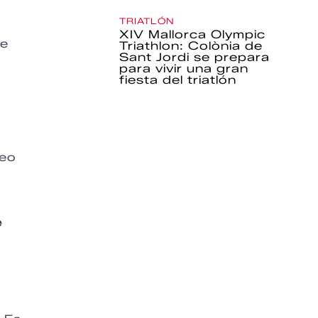
TRIATLÓN
XIV Mallorca Olympic
re
Triathlon: Colònia de
Sant Jordi se prepara
para vivir una gran
fiesta del triatlón
teo
e