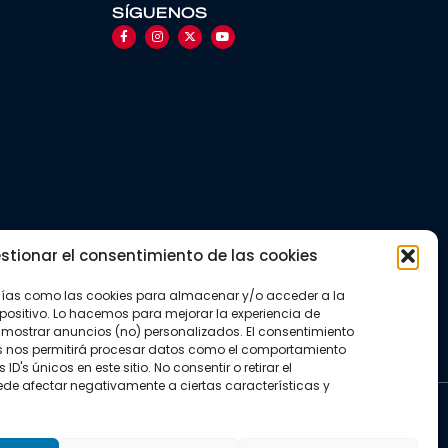
SÍGUENOS
stionar el consentimiento de las cookies
gías como las cookies para almacenar y/o acceder a la
positivo. Lo hacemos para mejorar la experiencia de
mostrar anuncios (no) personalizados. El consentimiento
s nos permitirá procesar datos como el comportamiento
D's únicos en este sitio. No consentir o retirar el
de afectar negativamente a ciertas características y
kies