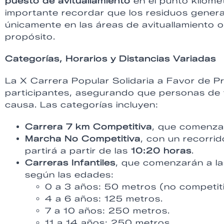
puesto de avituallamiento
en el punto kilomé
importante recordar que los residuos gener
únicamente en las áreas de avituallamiento 
propósito.
Categorías, Horarios y Distancias Variadas
La X Carrera Popular Solidaria a Favor de P
participantes, asegurando que personas de 
causa. Las categorías incluyen:
Carrera 7 km Competitiva
, que comenza
Marcha No Competitiva
, con un recorri
partirá a partir de las
10:20 horas
.
Carreras Infantiles
, que comenzarán a l
según las edades:
0 a 3 años: 50 metros (no competit
4 a 6 años: 125 metros.
7 a 10 años: 250 metros.
11 a 14 años: 250 metros.