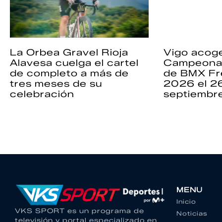
La Orbea Gravel Rioja
Vigo acoge
Alavesa cuelga el cartel
Campeona
de completo a más de
de BMX Fr
tres meses de su
2026 el 2
celebración
septiembr
MENU
Inicio
VKS SPORT es un programa de
Noticias
televisión y portal especializado en