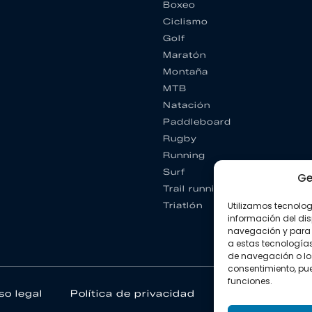
Boxeo
Ciclismo
Golf
Maratón
Montaña
MTB
Natación
Paddleboard
Rugby
Running
Surf
Ge
Trail running
Utilizamos tecnolo
Triatlón
información del dis
navegación y para 
a estas tecnología
de navegación o los I
consentimiento, pue
funciones.
so legal
Política de privacidad
Política de coo