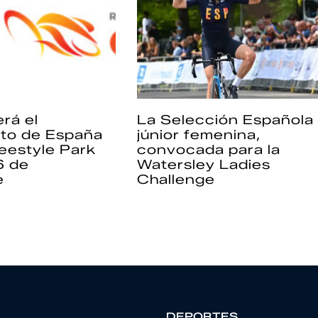
rá el
La Selección Española
to de España
júnior femenina,
eestyle Park
convocada para la
6 de
Watersley Ladies
e
Challenge
DEPORTES