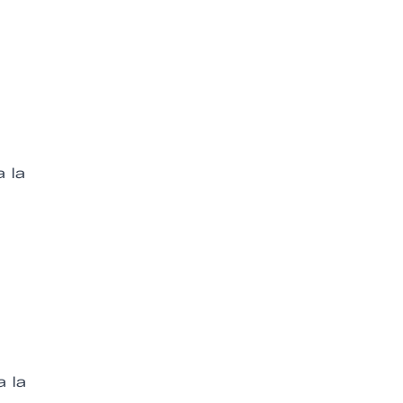
a
 la
a la