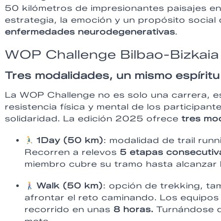
50 kilómetros de impresionantes paisajes en
estrategia, la emoción y un propósito social
enfermedades neurodegenerativas
.
WOP Challenge Bilbao-Bizkai
Tres modalidades, un mismo espíritu
La WOP Challenge no es solo una carrera, es
resistencia física y mental de los participan
solidaridad. La edición 2025 ofrece
tres mo
1Day (50 km)
: modalidad de trail run
Recorren a relevos
5 etapas consecutiv
miembro cubre su tramo hasta alcanzar l
Walk (50 km)
: opción de trekking, ta
afrontar el reto caminando. Los equipo
recorrido en unas
8 horas.
Turnándose de