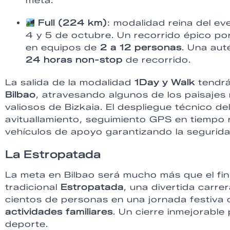
meta.
Full (224 km)
: modalidad reina del ev
4 y 5 de octubre. Un recorrido épico por
en equipos de
2 a 12 personas
. Una aut
24 horas non-stop
de recorrido.
La salida de la modalidad
1Day y Walk
tendrá
Bilbao
, atravesando algunos de los paisaje
valiosos de Bizkaia. El despliegue técnico d
avituallamiento, seguimiento GPS en tiempo 
vehículos de apoyo garantizando la seguri
La Estropatada
La meta en Bilbao será mucho más que el fin 
tradicional
Estropatada
, una divertida carre
cientos de personas en una jornada festiva
actividades familiares
. Un cierre inmejorabl
deporte.