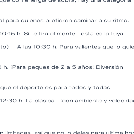
peque con energía de sobra, hay una categoría
al para quienes prefieren caminar a su ritmo.
10:15 h. Si te tira el monte… esta es la tuya.
lto) – A las 10:30 h. Para valientes que lo qui
 h. ¡Para peques de 2 a 5 años! Diversión
que el deporte es para todos y todas.
12:30 h. La clásica… ¡con ambiente y velocida
on limitadas, así que no lo dejes para última ho