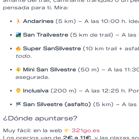
amante del trail, caminante tranquilo o un 
pensada para ti. Mira:
Andarines
(5 km) – A las 10:00 h. Ide
San Trailvestre
(5 km de trail) – A las 
Super SanSilvestre
(10 km trail + asfa
todo
.
Mini San Silvestre
(50 m) – A las 11:30
asegurada.
Inclusiva
(200 m) – A las 12:25 h. Por
San Silvestre (asfalto)
(5 km) – A las 
¿Dónde apuntarse?
Muy fácil: en la web
321go.es
Los precios van de
2€ a 11€
, y las plazas s