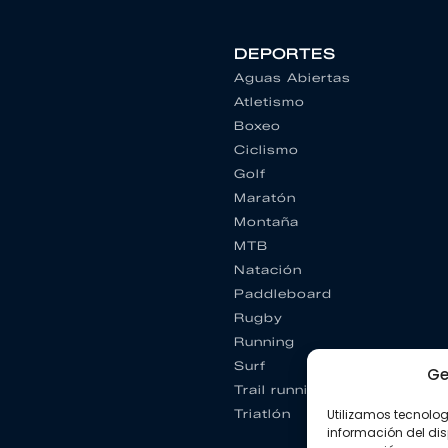
DEPORTES
Aguas Abiertas
Atletismo
Boxeo
Ciclismo
Golf
Maratón
Montaña
MTB
Natación
Paddleboard
Rugby
Running
Surf
Ge
Trail running
Triatlón
Utilizamos tecnolo
información del dis