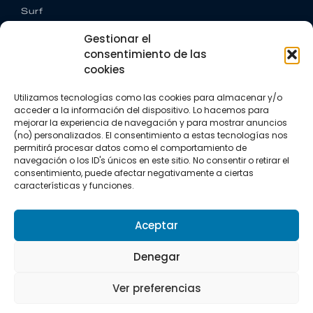
Surf
Trail running
Gestionar el
Triatlón
consentimiento de las
cookies
CONTACTO
+34 922 303 191
Utilizamos tecnologías como las cookies para almacenar y/o
+34 662 342 177
acceder a la información del dispositivo. Lo hacemos para
info@vkssport.com
mejorar la experiencia de navegación y para mostrar anuncios
SÍGUENOS
(no) personalizados. El consentimiento a estas tecnologías nos
permitirá procesar datos como el comportamiento de
navegación o los ID's únicos en este sitio. No consentir o retirar el
consentimiento, puede afectar negativamente a ciertas
características y funciones.
Aceptar
Aviso legal
Política de privacidad
Política de cookies
Denegar
Copyright © 2026 VKS Sport.
Ver preferencias
Todos los derechos resevados.