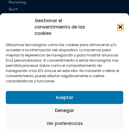
Running
Surf
Trail running
Gestionar el
Triatlón
consentimiento de las
cookies
CONTACTO
+34 922 303 191
Utilizamos tecnologías como las cookies para almacenar y/o
+34 662 342 177
acceder a la información del dispositivo. Lo hacemos para
info@vkssport.com
mejorar la experiencia de navegación y para mostrar anuncios
SÍGUENOS
(no) personalizados. El consentimiento a estas tecnologías nos
permitirá procesar datos como el comportamiento de
navegación o los ID's únicos en este sitio. No consentir o retirar el
consentimiento, puede afectar negativamente a ciertas
características y funciones.
Aceptar
Aviso legal
Política de privacidad
Política de cookies
Denegar
Copyright © 2026 VKS Sport.
Ver preferencias
Todos los derechos resevados.