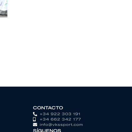
CONTACTO
+34 922 303 191
+34 662 342 177
info@vkssport.com
SÍGUENOS