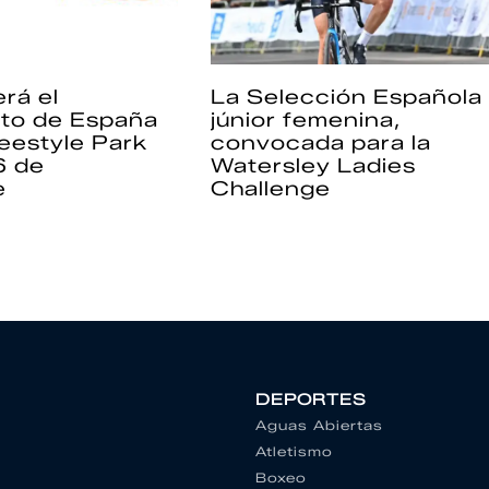
rá el
La Selección Española
to de España
júnior femenina,
eestyle Park
convocada para la
6 de
Watersley Ladies
e
Challenge
DEPORTES
Aguas Abiertas
Atletismo
Boxeo