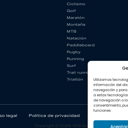
Ciclismo
Golf
Maratón
Montaña
MTB
Natación
Paddleboard
Rugby
Running
Surf
Ge
Trail running
Triatlón
Utilizamos tecnolo
información del dis
navegación y para 
a estas tecnología
de navegación o los I
consentimiento, pue
funciones.
so legal
Política de privacidad
Política de coo
Copyright © 2026 VKS Sport.
Aceptar