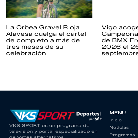
La Orbea Gravel Rioja
Vigo acoge
Alavesa cuelga el cartel
Campeona
de completo a más de
de BMX Fr
tres meses de su
2026 el 2
celebración
septiembr
MENU
Inicio
VKS SPORT es un programa de
Noticias
televisión y portal especializado en
Programas
deportes alternativos.