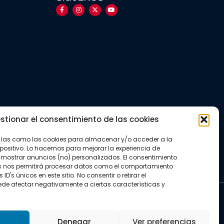
stionar el consentimiento de las cookies
gías como las cookies para almacenar y/o acceder a la
positivo. Lo hacemos para mejorar la experiencia de
mostrar anuncios (no) personalizados. El consentimiento
s nos permitirá procesar datos como el comportamiento
D's únicos en este sitio. No consentir o retirar el
de afectar negativamente a ciertas características y
kies
Denegar
Ver preferencias