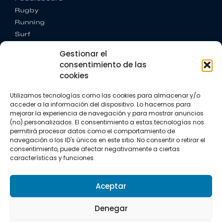
Rugby
Running
Surf
Trail running
Gestionar el
Triatlón
consentimiento de las
cookies
CONTACTO
+34 922 303 191
Utilizamos tecnologías como las cookies para almacenar y/o
+34 662 342 177
acceder a la información del dispositivo. Lo hacemos para
info@vkssport.com
mejorar la experiencia de navegación y para mostrar anuncios
SÍGUENOS
(no) personalizados. El consentimiento a estas tecnologías nos
permitirá procesar datos como el comportamiento de
navegación o los ID's únicos en este sitio. No consentir o retirar el
consentimiento, puede afectar negativamente a ciertas
características y funciones.
Aceptar
Aviso legal
Política de privacidad
Política de cookies
Denegar