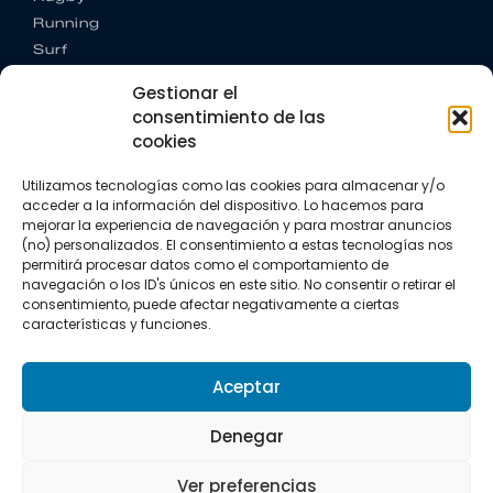
Running
Surf
Trail running
Gestionar el
Triatlón
consentimiento de las
cookies
CONTACTO
+34 922 303 191
Utilizamos tecnologías como las cookies para almacenar y/o
+34 662 342 177
acceder a la información del dispositivo. Lo hacemos para
info@vkssport.com
mejorar la experiencia de navegación y para mostrar anuncios
SÍGUENOS
(no) personalizados. El consentimiento a estas tecnologías nos
permitirá procesar datos como el comportamiento de
navegación o los ID's únicos en este sitio. No consentir o retirar el
consentimiento, puede afectar negativamente a ciertas
características y funciones.
Aceptar
Aviso legal
Política de privacidad
Política de cookies
Denegar
Copyright © 2026 VKS Sport.
Ver preferencias