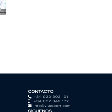
CONTACTO
+34 922 303 191
+34 662 342 177
info@vkssport.com
SÍGUENOS