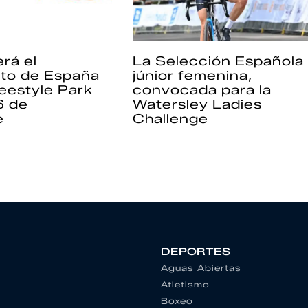
rá el
La Selección Española
to de España
júnior femenina,
eestyle Park
convocada para la
6 de
Watersley Ladies
e
Challenge
DEPORTES
Aguas Abiertas
Atletismo
Boxeo