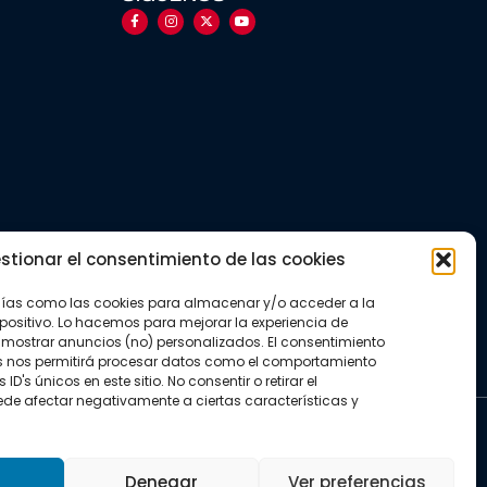
stionar el consentimiento de las cookies
gías como las cookies para almacenar y/o acceder a la
positivo. Lo hacemos para mejorar la experiencia de
mostrar anuncios (no) personalizados. El consentimiento
s nos permitirá procesar datos como el comportamiento
D's únicos en este sitio. No consentir o retirar el
de afectar negativamente a ciertas características y
kies
Denegar
Ver preferencias