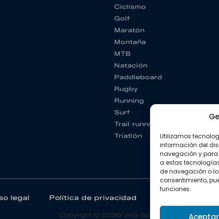
Ciclismo
Golf
Maratón
Montaña
MTB
Natación
Paddleboard
Rugby
Running
Surf
Ge
Trail running
Triatlón
Utilizamos tecnolo
información del dis
navegación y para 
a estas tecnología
de navegación o los I
consentimiento, pue
funciones.
so legal
Política de privacidad
Política de coo
Copyright © 2026 VKS Sport.
Aceptar