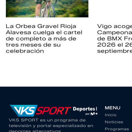
La Orbea Gravel Rioja
Vigo acoge
Alavesa cuelga el cartel
Campeona
de completo a más de
de BMX Fr
tres meses de su
2026 el 2
celebración
septiembr
MENU
Inicio
VKS SPORT es un programa de
Noticias
televisión y portal especializado en
Programas
deportes alternativos.