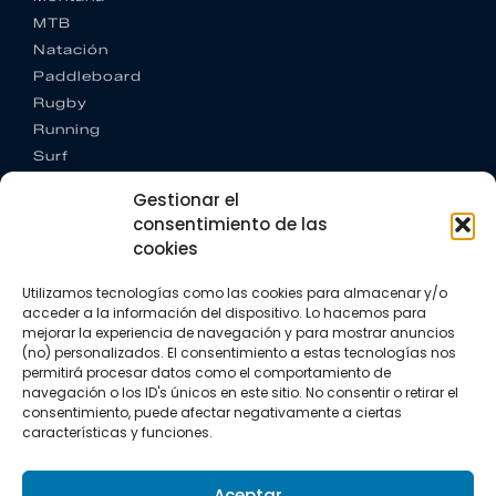
MTB
Natación
Paddleboard
Rugby
Running
Surf
Trail running
Gestionar el
Triatlón
consentimiento de las
cookies
CONTACTO
+34 922 303 191
Utilizamos tecnologías como las cookies para almacenar y/o
+34 662 342 177
acceder a la información del dispositivo. Lo hacemos para
info@vkssport.com
mejorar la experiencia de navegación y para mostrar anuncios
SÍGUENOS
(no) personalizados. El consentimiento a estas tecnologías nos
permitirá procesar datos como el comportamiento de
navegación o los ID's únicos en este sitio. No consentir o retirar el
consentimiento, puede afectar negativamente a ciertas
características y funciones.
Aceptar