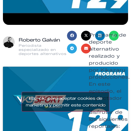
Programa de
Roberto Galván
deporte
Periodista
alternativo
especializado en
deportes alternativos
realizado y
producido
por Kikazaru
producciones.
En este
episodio, el
espectador
Haz clic para aceptar cookies de
podrá
marketing y permitir este contenido
disfrutar de
los siguientes
reportajes: