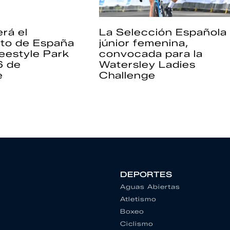
rá el
La Selección Española
to de España
júnior femenina,
eestyle Park
convocada para la
6 de
Watersley Ladies
e
Challenge
DEPORTES
Aguas Abiertas
Atletismo
Boxeo
Ciclismo