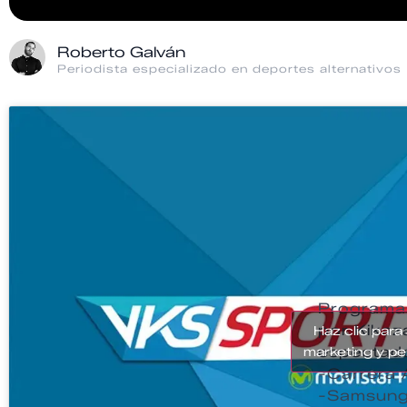
Roberto Galván
Periodista especializado en deportes alternativos
Programa 
por Kikaz
Haz clic para
espectado
marketing y pe
-Carrera 
-Samsung 