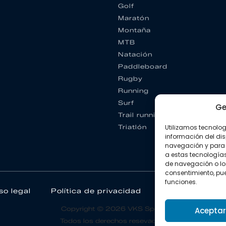
Golf
Maratón
Montaña
MTB
Natación
Paddleboard
Rugby
Running
Surf
Ge
Trail running
Triatlón
Utilizamos tecnolo
información del dis
navegación y para 
a estas tecnología
de navegación o los I
consentimiento, pue
funciones.
so legal
Política de privacidad
Política de coo
Copyright © 2026 VKS Sport.
Aceptar
Todos los derechos resevados.