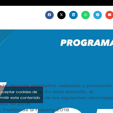
de deporte alternativo realizado y producido
aru producciones. En este episodio, el
 aceptar cookies de
r podrá disfrutar de los siguientes reportajes
rmitir este contenido
Alto Sil 2018
Triatlón de la Habana 2018