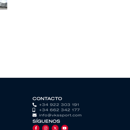
CONTACTO
+34 922 303 191
+34 662 342 177
info@vkssport.com
SÍGUENOS