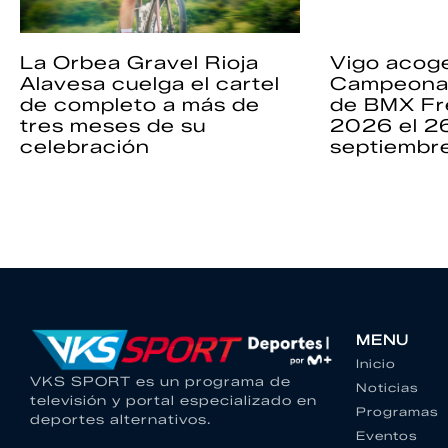
La Orbea Gravel Rioja
Vigo acoge
Alavesa cuelga el cartel
Campeona
de completo a más de
de BMX Fr
tres meses de su
2026 el 2
celebración
septiembr
MENU
Inicio
VKS SPORT es un programa de
Noticias
televisión y portal especializado en
Programas
deportes alternativos.
Eventos