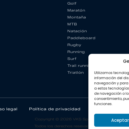
Golf
Maratón
Montaña
MTB
Natación
Paddleboard
Rugby
Running
Surf
Ge
Trail running
Triatlón
Utilizamos tecnolo
información del dis
navegación y para 
a estas tecnología
de navegación o los I
consentimiento, pue
funciones.
so legal
Política de privacidad
Política de coo
Copyright © 2026 VKS Sport.
Aceptar
Todos los derechos resevados.