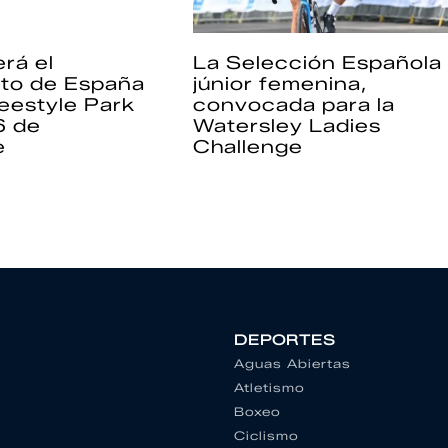
rá el
La Selección Española
to de España
júnior femenina,
eestyle Park
convocada para la
6 de
Watersley Ladies
e
Challenge
DEPORTES
Aguas Abiertas
Atletismo
Boxeo
Ciclismo