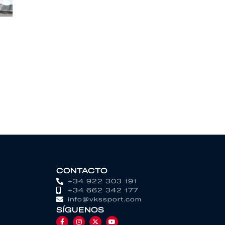
CONTACTO
+34 922 303 191
+34 662 342 177
info@vkssport.com
SÍGUENOS