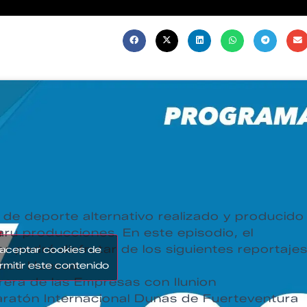
de deporte alternativo realizado y producido
aru producciones. En este episodio, el
r podrá disfrutar de los siguientes reportajes
 aceptar cookies de
ace Huesca
rmitir este contenido
rrera de las Empresas con Ilunion
ratón Internacional Dunas de Fuerteventura