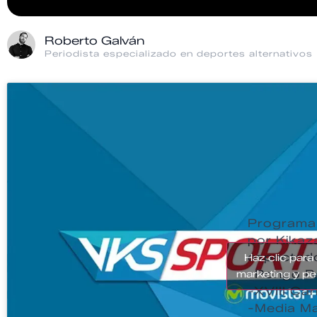
Roberto Galván
Periodista especializado en deportes alternativos
Programa 
por Kikaz
espectado
Haz clic para
-Pongo R
marketing y pe
-XVIII Ca
-Media Ma