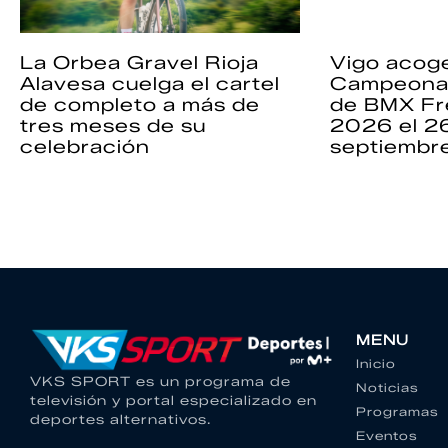
La Orbea Gravel Rioja
Vigo acoge
Alavesa cuelga el cartel
Campeona
de completo a más de
de BMX Fr
tres meses de su
2026 el 2
celebración
septiembr
MENU
Inicio
VKS SPORT es un programa de
Noticias
televisión y portal especializado en
Programas
deportes alternativos.
Eventos