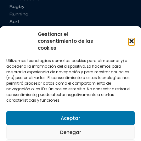
Rugby
Running
Surf
Trail running
Gestionar el
Triatlón
consentimiento de las
cookies
CONTACTO
+34 922 303 191
Utilizamos tecnologías como las cookies para almacenar y/o
+34 662 342 177
acceder a la información del dispositivo. Lo hacemos para
info@vkssport.com
mejorar la experiencia de navegación y para mostrar anuncios
SÍGUENOS
(no) personalizados. El consentimiento a estas tecnologías nos
permitirá procesar datos como el comportamiento de
navegación o los ID's únicos en este sitio. No consentir o retirar el
consentimiento, puede afectar negativamente a ciertas
características y funciones.
Aceptar
Aviso legal
Política de privacidad
Política de cookies
Denegar