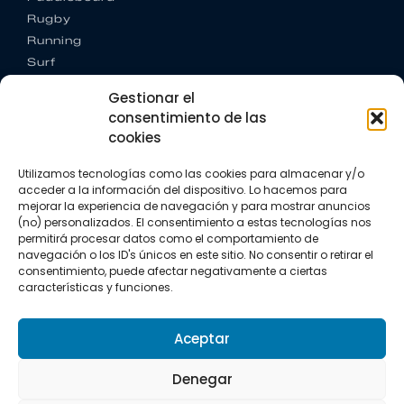
Rugby
Running
Surf
Trail running
Gestionar el
Triatlón
consentimiento de las
cookies
CONTACTO
+34 922 303 191
Utilizamos tecnologías como las cookies para almacenar y/o
+34 662 342 177
acceder a la información del dispositivo. Lo hacemos para
info@vkssport.com
mejorar la experiencia de navegación y para mostrar anuncios
SÍGUENOS
(no) personalizados. El consentimiento a estas tecnologías nos
permitirá procesar datos como el comportamiento de
navegación o los ID's únicos en este sitio. No consentir o retirar el
consentimiento, puede afectar negativamente a ciertas
características y funciones.
Aceptar
Aviso legal
Política de privacidad
Política de cookies
Denegar