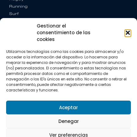
Running
Surf
Trail running
Gestionar el
Triatlón
consentimiento de las
cookies
CONTACTO
+34 922 303 191
Utilizamos tecnologías como las cookies para almacenar y/o
+34 662 342 177
acceder a la información del dispositivo. Lo hacemos para
info@vkssport.com
mejorar la experiencia de navegación y para mostrar anuncios
SÍGUENOS
(no) personalizados. El consentimiento a estas tecnologías nos
permitirá procesar datos como el comportamiento de
navegación o los ID's únicos en este sitio. No consentir o retirar el
consentimiento, puede afectar negativamente a ciertas
características y funciones.
Aceptar
Aviso legal
Política de privacidad
Política de cookies
Denegar
Copyright © 2026 VKS Sport.
Ver preferencias