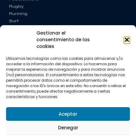
Rugby
Running
Surf
Trail running
Gestionar el
Triatlón
consentimiento de las
cookies
CONTACTO
+34 922 303 191
Utilizamos tecnologías como las cookies para almacenar y/o
+34 662 342 177
acceder a la información del dispositivo. Lo hacemos para
info@vkssport.com
mejorar la experiencia de navegación y para mostrar anuncios
SÍGUENOS
(no) personalizados. El consentimiento a estas tecnologías nos
permitirá procesar datos como el comportamiento de
navegación o los ID's únicos en este sitio. No consentir o retirar el
consentimiento, puede afectar negativamente a ciertas
características y funciones.
Aceptar
Aviso legal
Política de privacidad
Política de cookies
Denegar