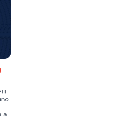
III
uno
o
e a