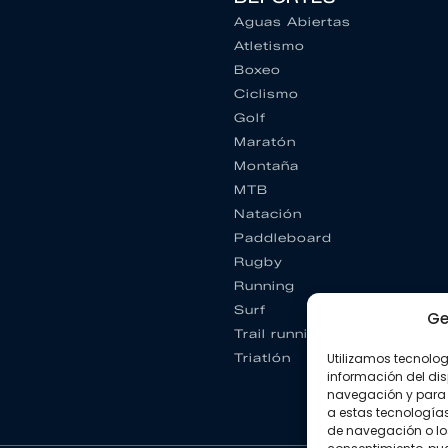
Aguas Abiertas
Atletismo
Boxeo
Ciclismo
Golf
Maratón
Montaña
MTB
Natación
Paddleboard
Rugby
Running
Surf
Ge
Trail running
Triatlón
Utilizamos tecnolo
información del dis
navegación y para 
a estas tecnología
de navegación o los I