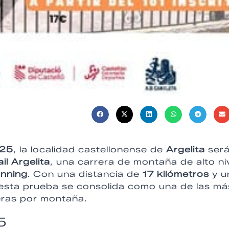
025
, la localidad castellonense de
Argelita
ser
il Argelita
, una carrera de montaña de alto ni
running
. Con una distancia de
17 kilómetros
y u
 esta prueba se consolida como una de las má
reras por montaña.
5