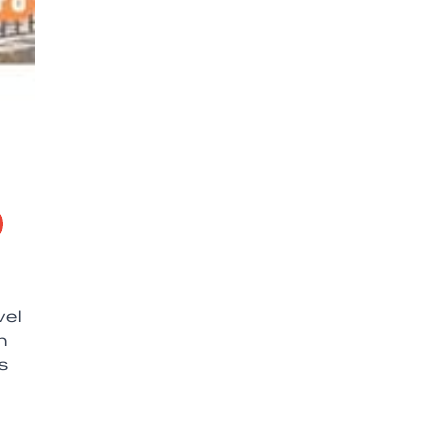
á
vel
n
s