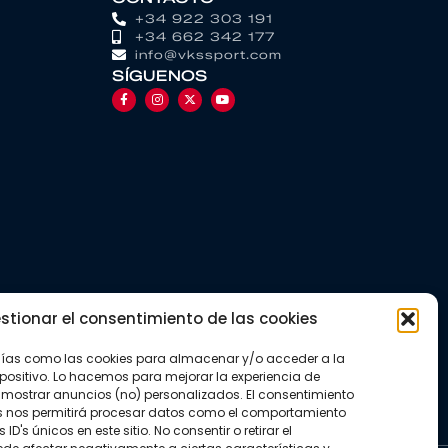
+34 922 303 191
+34 662 342 177
info@vkssport.com
SÍGUENOS
stionar el consentimiento de las cookies
gías como las cookies para almacenar y/o acceder a la
positivo. Lo hacemos para mejorar la experiencia de
mostrar anuncios (no) personalizados. El consentimiento
s nos permitirá procesar datos como el comportamiento
D's únicos en este sitio. No consentir o retirar el