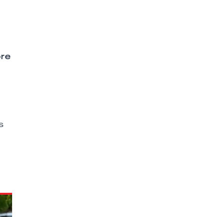
bre
s