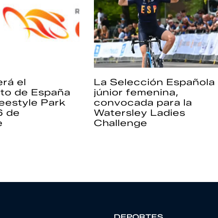
rá el
La Selección Española
to de España
júnior femenina,
eestyle Park
convocada para la
6 de
Watersley Ladies
e
Challenge
DEPORTES