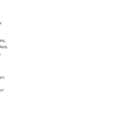
y
as,
les.
,
an
or