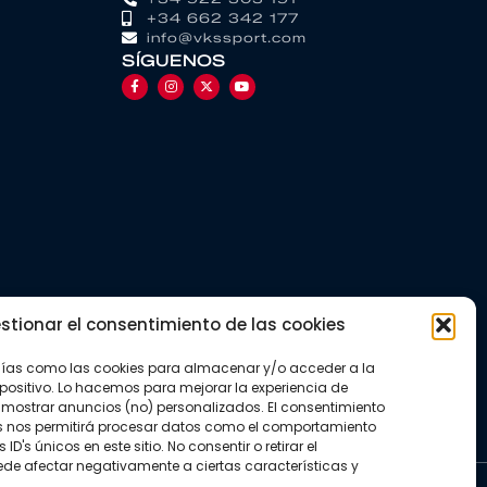
+34 662 342 177
info@vkssport.com
SÍGUENOS
stionar el consentimiento de las cookies
gías como las cookies para almacenar y/o acceder a la
positivo. Lo hacemos para mejorar la experiencia de
mostrar anuncios (no) personalizados. El consentimiento
s nos permitirá procesar datos como el comportamiento
D's únicos en este sitio. No consentir o retirar el
de afectar negativamente a ciertas características y