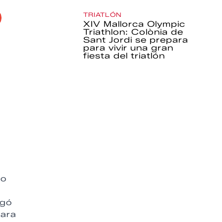
TRIATLÓN
XIV Mallorca Olympic
Triathlon: Colònia de
Sant Jordi se prepara
para vivir una gran
fiesta del triatlón
do
egó
para