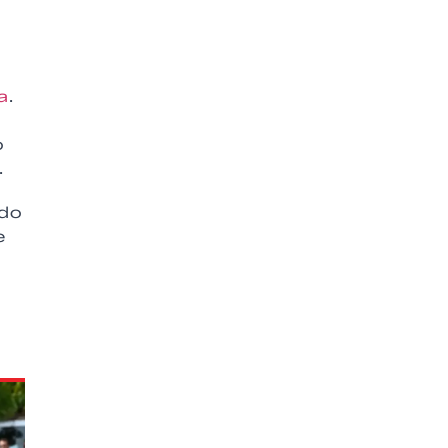
a
.
o
.
odo
e