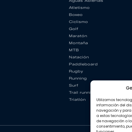
Aguas Abiertas
Atletismo
Boxeo
Ciclismo
Golf
Maratón
Montaña
MTB
Natación
Paddleboard
Rugby
Running
Surf
Ge
Trail running
Utilizamos tecnolo
Triatlón
información del dis
navegación y para 
a estas tecnología
de navegación o los I
consentimiento, pue
funciones.