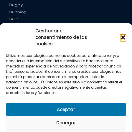
Rugby
Running
Surf
Trail running
Gestionar el
Triatlón
consentimiento de las
cookies
CONTACTO
+34 922 303 191
Utilizamos tecnologías como las cookies para almacenar y/o
+34 662 342 177
acceder a la información del dispositivo. Lo hacemos para
info@vkssport.com
mejorar la experiencia de navegación y para mostrar anuncios
SÍGUENOS
(no) personalizados. El consentimiento a estas tecnologías nos
permitirá procesar datos como el comportamiento de
navegación o los ID's únicos en este sitio. No consentir o retirar el
consentimiento, puede afectar negativamente a ciertas
características y funciones.
Aceptar
Aviso legal
Política de privacidad
Política de cookies
Denegar
Copyright © 2026 VKS Sport.