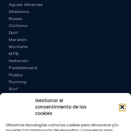
Aguas Abiertas
Atletismo
Boxeo
Ciclismo
Golf
Maratón
Montaña
MTB
Natación
Paddleboard
Rugby
Running
Surf
Trail running
Gestionar el
Triatlón
consentimiento de las
cookies
CONTACTO
+34 922 303 191
Utilizamos tecnologías como las cookies para almacenar y/o
+34 662 342 177
acceder a la información del dispositivo. Lo hacemos para