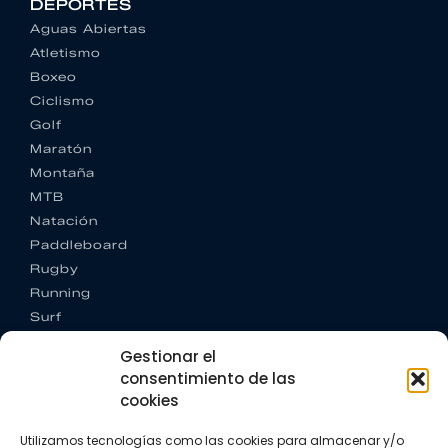
DEPORTES
Aguas Abiertas
Atletismo
Boxeo
Ciclismo
Golf
Maratón
Montaña
MTB
Natación
Paddleboard
Rugby
Running
Surf
Trail running
Gestionar el
Triatlón
consentimiento de las
cookies
CONTACTO
+34 922 303 191
Utilizamos tecnologías como las cookies para almacenar y/o
+34 662 342 177