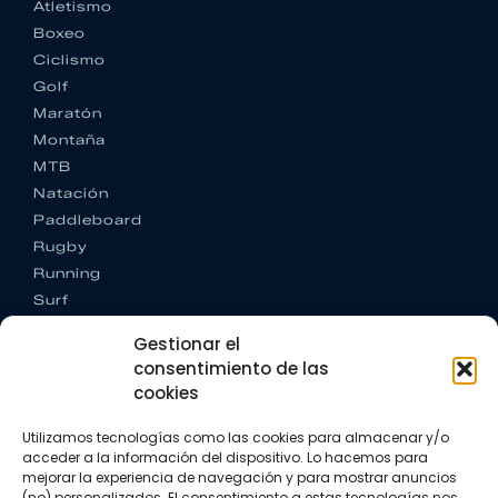
Atletismo
Boxeo
Ciclismo
Golf
Maratón
Montaña
MTB
Natación
Paddleboard
Rugby
Running
Surf
Trail running
Gestionar el
Triatlón
consentimiento de las
cookies
CONTACTO
+34 922 303 191
Utilizamos tecnologías como las cookies para almacenar y/o
+34 662 342 177
acceder a la información del dispositivo. Lo hacemos para
info@vkssport.com
mejorar la experiencia de navegación y para mostrar anuncios
SÍGUENOS
(no) personalizados. El consentimiento a estas tecnologías nos