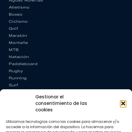
Aguas Abiertas
Atletismo
Boxeo
Ciclismo
Golf
Maratón
Montaña
MTB
Natación
Paddleboard
Rugby
Running
Surf
Trail running
Gestionar el
Triatlón
consentimiento de las
cookies
CONTACTO
+34 922 303 191
Utilizamos tecnologías como las cookies para almacenar y/o
+34 662 342 177
acceder a la información del dispositivo. Lo hacemos para
info@vkssport.com