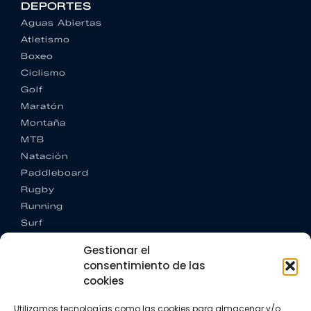
DEPORTES
Aguas Abiertas
Atletismo
Boxeo
Ciclismo
Golf
Maratón
Montaña
MTB
Natación
Paddleboard
Rugby
Running
Surf
Trail running
Gestionar el
Triatlón
consentimiento de las
cookies
CONTACTO
+34 922 303 191
Utilizamos tecnologías como las cookies para almacenar y/o