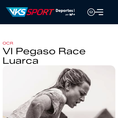
OCR
VI Pegaso Race
Luarca