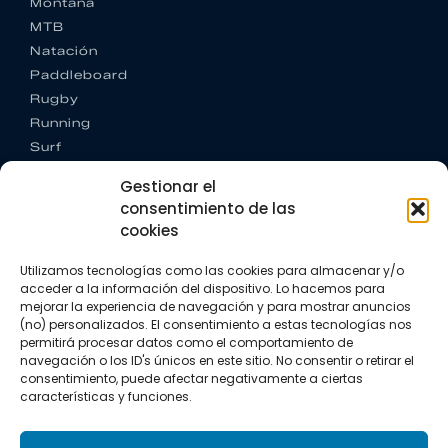
Montaña
MTB
Natación
Paddleboard
Rugby
Running
Surf
Trail running
Gestionar el
Triatlón
consentimiento de las
cookies
CONTACTO
+34 922 303 191
Utilizamos tecnologías como las cookies para almacenar y/o
+34 662 342 177
acceder a la información del dispositivo. Lo hacemos para
info@vkssport.com
mejorar la experiencia de navegación y para mostrar anuncios
SÍGUENOS
(no) personalizados. El consentimiento a estas tecnologías nos
permitirá procesar datos como el comportamiento de
navegación o los ID's únicos en este sitio. No consentir o retirar el
consentimiento, puede afectar negativamente a ciertas
características y funciones.