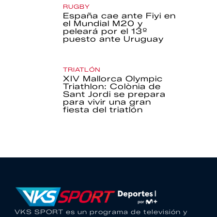
RUGBY
España cae ante Fiyi en
el Mundial M20 y
peleará por el 13º
puesto ante Uruguay
TRIATLÓN
XIV Mallorca Olympic
Triathlon: Colònia de
Sant Jordi se prepara
para vivir una gran
fiesta del triatlón
VKS SPORT es un programa de televisión y