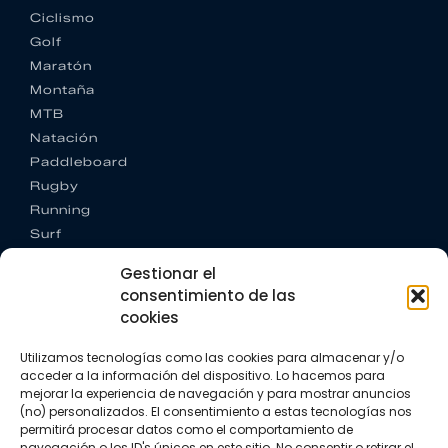
Ciclismo
Golf
Maratón
Montaña
MTB
Natación
Paddleboard
Rugby
Running
Surf
Trail running
Gestionar el
Triatlón
consentimiento de las
cookies
CONTACTO
+34 922 303 191
Utilizamos tecnologías como las cookies para almacenar y/o
+34 662 342 177
acceder a la información del dispositivo. Lo hacemos para
info@vkssport.com
mejorar la experiencia de navegación y para mostrar anuncios
SÍGUENOS
(no) personalizados. El consentimiento a estas tecnologías nos
permitirá procesar datos como el comportamiento de
navegación o los ID's únicos en este sitio. No consentir o retirar el