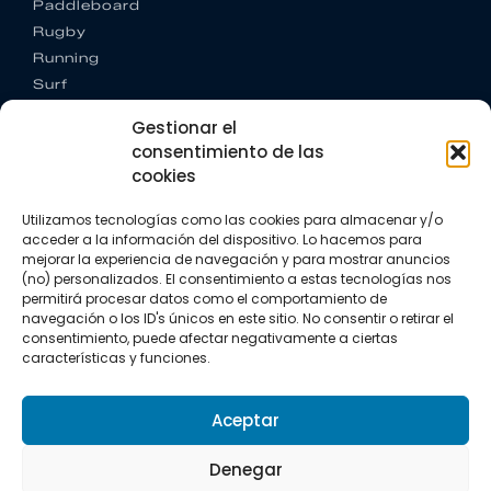
Paddleboard
Rugby
Running
Surf
Trail running
Gestionar el
Triatlón
consentimiento de las
cookies
CONTACTO
+34 922 303 191
Utilizamos tecnologías como las cookies para almacenar y/o
+34 662 342 177
acceder a la información del dispositivo. Lo hacemos para
info@vkssport.com
mejorar la experiencia de navegación y para mostrar anuncios
SÍGUENOS
(no) personalizados. El consentimiento a estas tecnologías nos
permitirá procesar datos como el comportamiento de
navegación o los ID's únicos en este sitio. No consentir o retirar el
consentimiento, puede afectar negativamente a ciertas
características y funciones.
Aceptar
Aviso legal
Política de privacidad
Política de cookies
Denegar