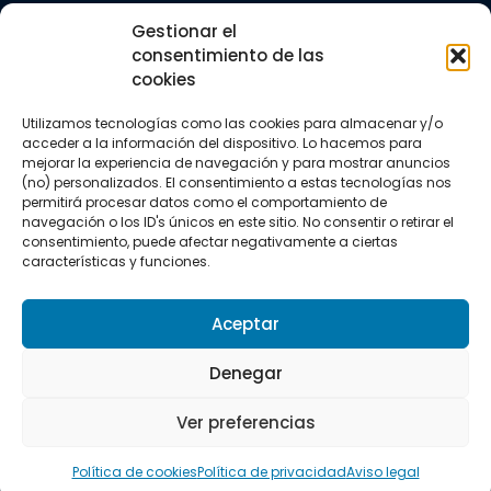
Trail running
Gestionar el
Triatlón
consentimiento de las
cookies
CONTACTO
+34 922 303 191
Utilizamos tecnologías como las cookies para almacenar y/o
+34 662 342 177
acceder a la información del dispositivo. Lo hacemos para
info@vkssport.com
mejorar la experiencia de navegación y para mostrar anuncios
SÍGUENOS
(no) personalizados. El consentimiento a estas tecnologías nos
permitirá procesar datos como el comportamiento de
navegación o los ID's únicos en este sitio. No consentir o retirar el
consentimiento, puede afectar negativamente a ciertas
características y funciones.
Aceptar
Aviso legal
Política de privacidad
Política de cookies
Denegar
Copyright © 2026 VKS Sport.
Ver preferencias
Todos los derechos resevados.
Política de cookies
Política de privacidad
Aviso legal