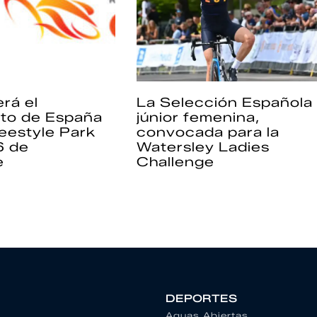
rá el
La Selección Española
to de España
júnior femenina,
eestyle Park
convocada para la
6 de
Watersley Ladies
e
Challenge
DEPORTES
Aguas Abiertas