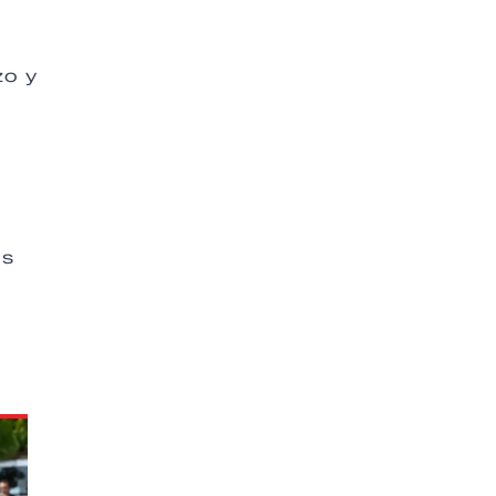
zo y
os