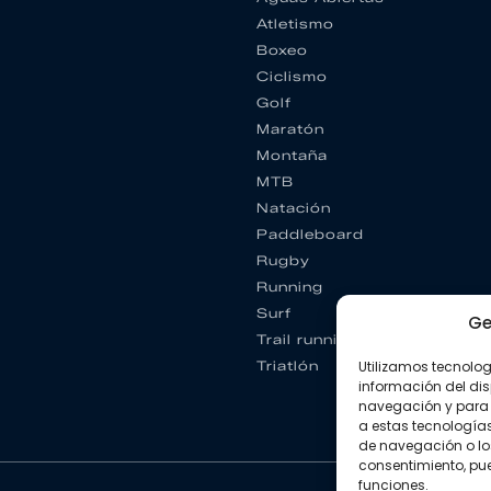
Atletismo
Boxeo
Ciclismo
Golf
Maratón
Montaña
MTB
Natación
Paddleboard
Rugby
Running
Surf
Ge
Trail running
Triatlón
Utilizamos tecnolo
información del dis
navegación y para 
a estas tecnología
de navegación o los I
consentimiento, pue
funciones.