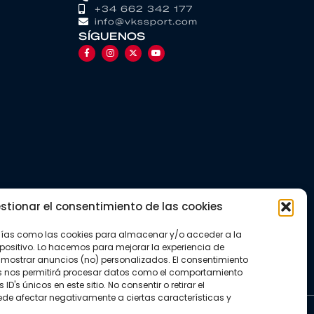
+34 662 342 177
info@vkssport.com
SÍGUENOS
stionar el consentimiento de las cookies
gías como las cookies para almacenar y/o acceder a la
positivo. Lo hacemos para mejorar la experiencia de
mostrar anuncios (no) personalizados. El consentimiento
s nos permitirá procesar datos como el comportamiento
D's únicos en este sitio. No consentir o retirar el
de afectar negativamente a ciertas características y