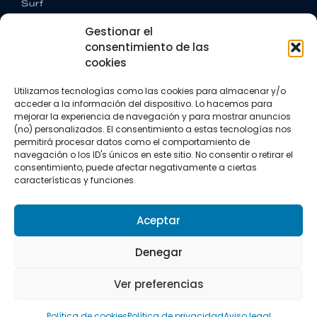
Surf
Trail running
Gestionar el
Triatlón
consentimiento de las
cookies
CONTACTO
+34 922 303 191
Utilizamos tecnologías como las cookies para almacenar y/o
+34 662 342 177
acceder a la información del dispositivo. Lo hacemos para
info@vkssport.com
mejorar la experiencia de navegación y para mostrar anuncios
SÍGUENOS
(no) personalizados. El consentimiento a estas tecnologías nos
permitirá procesar datos como el comportamiento de
navegación o los ID's únicos en este sitio. No consentir o retirar el
consentimiento, puede afectar negativamente a ciertas
características y funciones.
Aceptar
Aviso legal
Política de privacidad
Política de cookies
Denegar
Copyright © 2026 VKS Sport.
Ver preferencias
Todos los derechos resevados.
Política de cookies
Política de privacidad
Aviso legal