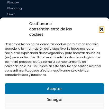
Rugby
Running
Surf
Trail running
Gestionar el
Triatlón
consentimiento de las
cookies
CONTACTO
+34 922 303 191
Utilizamos tecnologías como las cookies para almacenar y/o
+34 662 342 177
acceder a la información del dispositivo. Lo hacemos para
info@vkssport.com
mejorar la experiencia de navegación y para mostrar anuncios
SÍGUENOS
(no) personalizados. El consentimiento a estas tecnologías nos
permitirá procesar datos como el comportamiento de
navegación o los ID's únicos en este sitio. No consentir o retirar el
consentimiento, puede afectar negativamente a ciertas
características y funciones.
Aceptar
Aviso legal
Política de privacidad
Política de cookies
Denegar
Copyright © 2026 VKS Sport.