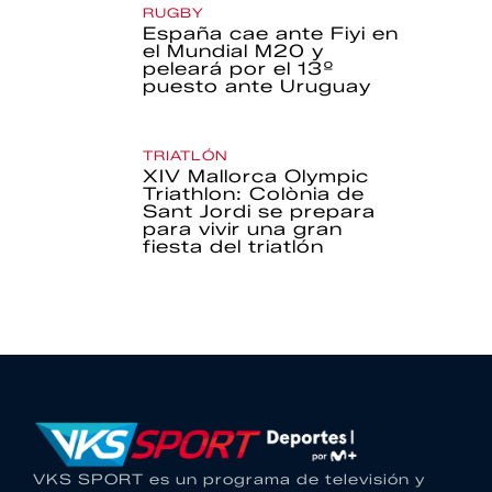
RUGBY
España cae ante Fiyi en
el Mundial M20 y
peleará por el 13º
puesto ante Uruguay
TRIATLÓN
XIV Mallorca Olympic
Triathlon: Colònia de
Sant Jordi se prepara
para vivir una gran
fiesta del triatlón
VKS SPORT es un programa de televisión y