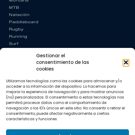
Montaña
MTB
Natación
Paddleboard
Rugby
Running
Surf
Trail running
Gestionar el
Triatlón
consentimiento de las
cookies
CONTACTO
+34 922 303 191
Utilizamos tecnologías como las cookies para almacenar y/o
+34 662 342 177
acceder a la información del dispositivo. Lo hacemos para
info@vkssport.com
mejorar la experiencia de navegación y para mostrar anuncios
SÍGUENOS
(no) personalizados. El consentimiento a estas tecnologías nos
permitirá procesar datos como el comportamiento de
navegación o los ID's únicos en este sitio. No consentir o retirar el
consentimiento, puede afectar negativamente a ciertas
características y funciones.