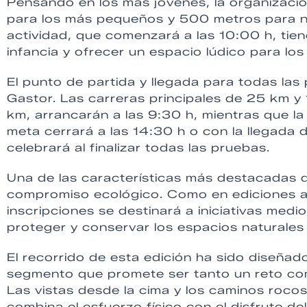
Pensando en los más jóvenes, la organizaci
para los más pequeños y 500 metros para ni
actividad, que comenzará a las 10:00 h, tie
infancia y ofrecer un espacio lúdico para los
El punto de partida y llegada para todas las
Gastor. Las carreras principales de 25 km y
km, arrancarán a las 9:30 h, mientras que la
meta cerrará a las 14:30 h o con la llegada d
celebrará al finalizar todas las pruebas.
Una de las características más destacadas 
compromiso ecológico. Como en ediciones an
inscripciones se destinará a iniciativas med
proteger y conservar los espacios naturales
El recorrido de esta edición ha sido diseñad
segmento que promete ser tanto un reto como
Las vistas desde la cima y los caminos roco
combina el esfuerzo físico con el disfrute del