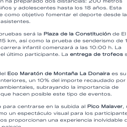
ón ha preparado dos distancias: 200 metros
ños y adolescentes hasta los 18 años. Esta
ne como objetivo fomentar el deporte desde la
 asistentes.
 pruebas será la
Plaza de la Constitución
de El
 15 km, así como la prueba de senderismo de 
 carrera infantil comenzará a las 10:00 h. La
el último participante. La
entrega de trofeos
del
Eco Maratón de Montaña La Donaira
es su
teriores, un 10% del importe recaudado por 
ioambientales, subrayando la importancia de
 que hacen posible este tipo de eventos.
o para centrarse en la subida al
Pico Malaver
,
 un espectáculo visual para los participante
sos proporcionan una experiencia inolvidable 
 paisaje.