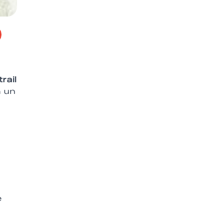
trail
n un
e