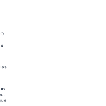
10
se
las
 un
s.
que