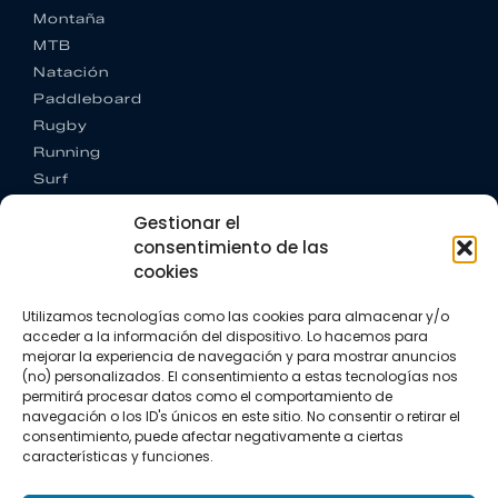
Montaña
MTB
Natación
Paddleboard
Rugby
Running
Surf
Trail running
Gestionar el
Triatlón
consentimiento de las
cookies
CONTACTO
+34 922 303 191
Utilizamos tecnologías como las cookies para almacenar y/o
+34 662 342 177
acceder a la información del dispositivo. Lo hacemos para
info@vkssport.com
mejorar la experiencia de navegación y para mostrar anuncios
SÍGUENOS
(no) personalizados. El consentimiento a estas tecnologías nos
permitirá procesar datos como el comportamiento de
navegación o los ID's únicos en este sitio. No consentir o retirar el
consentimiento, puede afectar negativamente a ciertas
características y funciones.