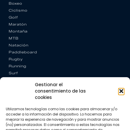
Boxeo
Ciclismo
Golf
Maratón
Montaña
MTB
Natación
Paddleboard
Rugby
Running
Surf
Trail running
Gestionar el
Triatlón
consentimiento de las
cookies
CONTACTO
+34 922 303 191
Utilizamos tecnologías como las cookies para almacenar y/o
+34 662 342 177
acceder a la información del dispositivo. Lo hacemos para
info@vkssport.com
mejorar la experiencia de navegación y para mostrar anuncios
SÍGUENOS
(no) personalizados. El consentimiento a estas tecnologías nos
permitirá procesar datos como el comportamiento de