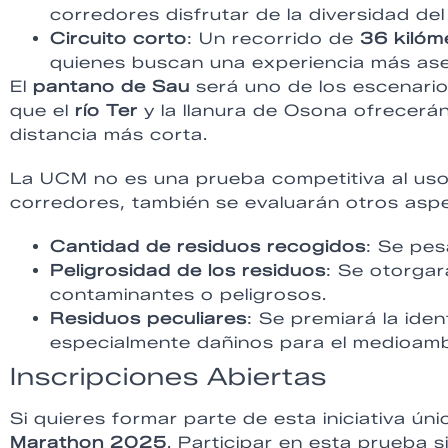
corredores disfrutar de la diversidad de
Circuito corto
: Un recorrido de
36 kilóm
quienes buscan una experiencia más aseq
El
pantano de Sau
será uno de los escenario
que el
río Ter
y la llanura de Osona ofrecerá
distancia más corta.
La UCM no es una prueba competitiva al uso
corredores, también se evaluarán otros asp
Cantidad de residuos recogidos
: Se pes
Peligrosidad de los residuos
: Se otorgar
contaminantes o peligrosos.
Residuos peculiares
: Se premiará la ide
especialmente dañinos para el medioamb
Inscripciones Abiertas
Si quieres formar parte de esta iniciativa úni
Marathon 2025
. Participar en esta prueba 