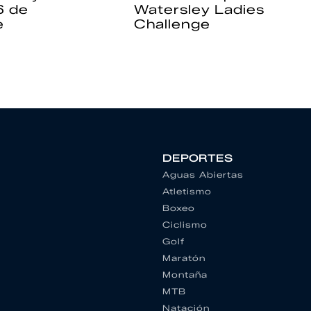
6 de
Watersley Ladies
e
Challenge
DEPORTES
Aguas Abiertas
Atletismo
Boxeo
Ciclismo
Golf
Maratón
Montaña
MTB
Natación