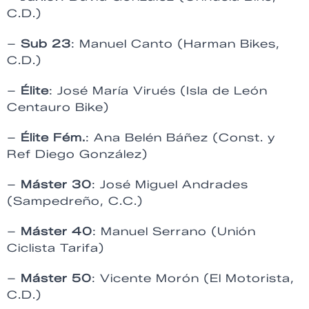
C.D.)
–
Sub 23
: Manuel Canto (Harman Bikes,
C.D.)
–
Élite
: José María Virués (Isla de León
Centauro Bike)
–
Élite Fém.
: Ana Belén Báñez (Const. y
Ref Diego González)
–
Máster 30
: José Miguel Andrades
(Sampedreño, C.C.)
–
Máster 40
: Manuel Serrano (Unión
Ciclista Tarifa)
–
Máster 50
: Vicente Morón (El Motorista,
C.D.)