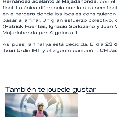
Hernández adelantó al Majadahonda
, con e
final. La única diferencia con la otra semifina
en el
tercero
donde los locales consiguiero
pasar a la final. Un gran esfuerzo colectiv
(
Patrick Fuentes, Ignacio Sorlozano y Juan
Majadahonda por
4 goles a 1
.
Así pues, la final ya está decidida. El día
23 d
Txuri Urdin IHT
y el vigente campeón,
CH Ja
También te puede gustar