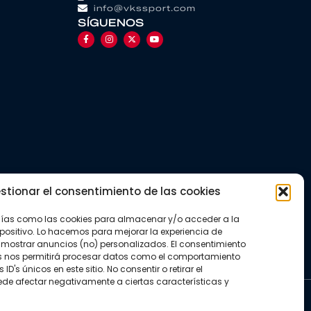
info@vkssport.com
SÍGUENOS
stionar el consentimiento de las cookies
gías como las cookies para almacenar y/o acceder a la
positivo. Lo hacemos para mejorar la experiencia de
mostrar anuncios (no) personalizados. El consentimiento
s nos permitirá procesar datos como el comportamiento
D's únicos en este sitio. No consentir o retirar el
de afectar negativamente a ciertas características y
kies