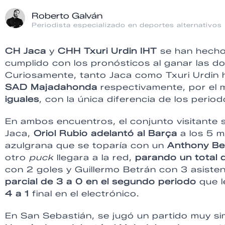
Roberto Galván
Periodista especializado en deportes alternativos
CH Jaca
y
CHH Txuri Urdin IHT
se han hecho 
cumplido con los pronósticos al ganar las do
Curiosamente, tanto Jaca como Txuri Urdin h
SAD Majadahonda
respectivamente, por el 
iguales
, con la única diferencia de los perio
En ambos encuentros, el conjunto visitante s
Jaca,
Oriol Rubio adelantó al Barça
a los 5 m
azulgrana que se toparía con un
Anthony B
otro
puck
llegara a la red,
parando un total 
con 2 goles y Guillermo Betrán con 3 asisten
parcial de 3 a 0 en el segundo periodo
que le
4 a 1
final en el electrónico.
En San Sebastián, se jugó un partido muy sim