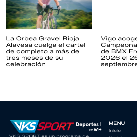
La Orbea Gravel Rioja
Vigo acoge
Alavesa cuelga el cartel
Campeona
de completo a más de
de BMX Fr
tres meses de su
2026 el 2
celebración
septiembr
MENU
Inicio
VKS SPORT es un programa de