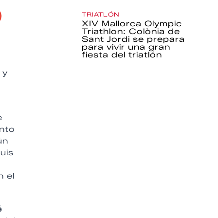
TRIATLÓN
XIV Mallorca Olympic
Triathlon: Colònia de
Sant Jordi se prepara
para vivir una gran
fiesta del triatlón
a
y
e
unto
ún
uis
n el
é