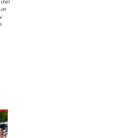
 del
ue
y
s