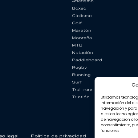
Atletismo
Boxeo
Ciclismo
Golf
Maratón
Montaña
MTB
Natación
Paddleboard
Rugby
Running
Surf
Ge
Trail running
Triatlón
Utilizamos tecnolo
información del dis
navegación y para 
a estas tecnología
de navegación o los I
consentimiento, pue
funciones.
so legal
Política de privacidad
Política de coo