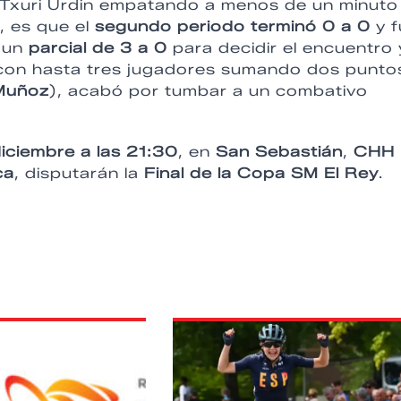
l Txuri Urdin empatando a menos de un minuto
l, es que el
segundo periodo terminó 0 a 0
y f
n un
parcial de 3 a 0
para decidir el encuentro 
o, con hasta tres jugadores sumando dos punto
 Muñoz
), acabó por tumbar a un combativo
iciembre a las 21:30
, en
San Sebastián
,
CHH
ca
, disputarán la
Final de la Copa SM El Rey
.