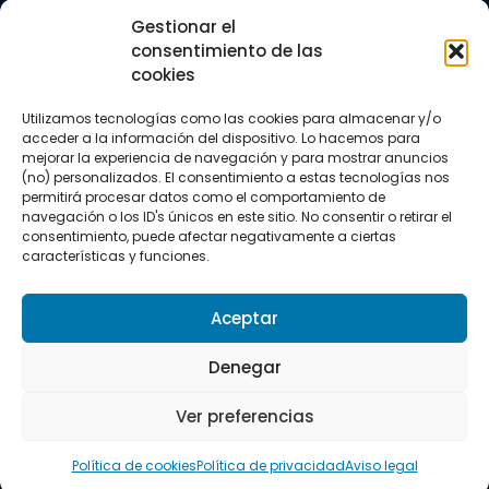
Trail running
Gestionar el
Triatlón
consentimiento de las
cookies
CONTACTO
+34 922 303 191
Utilizamos tecnologías como las cookies para almacenar y/o
+34 662 342 177
acceder a la información del dispositivo. Lo hacemos para
info@vkssport.com
mejorar la experiencia de navegación y para mostrar anuncios
SÍGUENOS
(no) personalizados. El consentimiento a estas tecnologías nos
permitirá procesar datos como el comportamiento de
navegación o los ID's únicos en este sitio. No consentir o retirar el
consentimiento, puede afectar negativamente a ciertas
características y funciones.
Aceptar
Aviso legal
Política de privacidad
Política de cookies
Denegar
Copyright © 2026 VKS Sport.
Ver preferencias
Todos los derechos resevados.
Política de cookies
Política de privacidad
Aviso legal