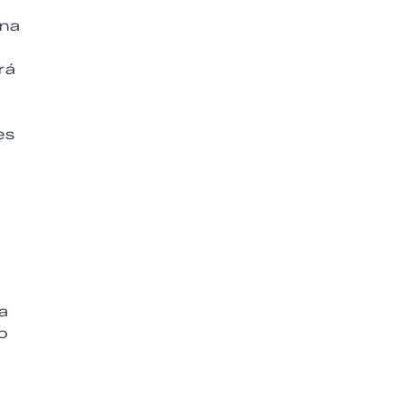
una
rá
es
a
o