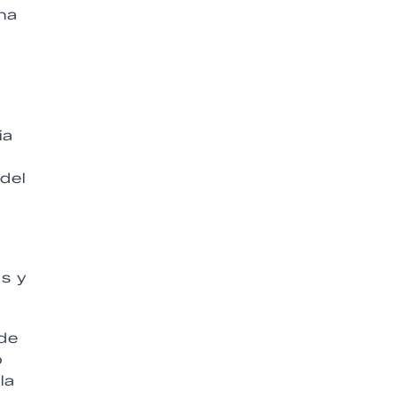
una
ia
del
as y
 de
o
la