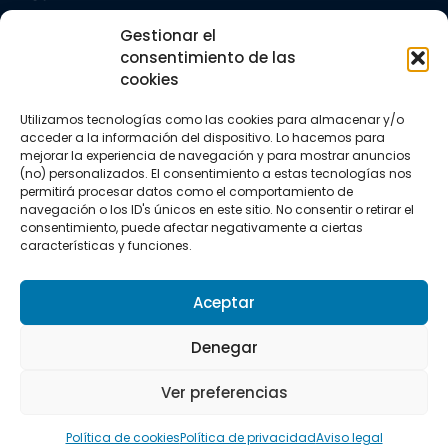
Trail running
Gestionar el
Triatlón
consentimiento de las
cookies
CONTACTO
+34 922 303 191
Utilizamos tecnologías como las cookies para almacenar y/o
+34 662 342 177
acceder a la información del dispositivo. Lo hacemos para
info@vkssport.com
mejorar la experiencia de navegación y para mostrar anuncios
SÍGUENOS
(no) personalizados. El consentimiento a estas tecnologías nos
permitirá procesar datos como el comportamiento de
navegación o los ID's únicos en este sitio. No consentir o retirar el
consentimiento, puede afectar negativamente a ciertas
características y funciones.
Aceptar
Aviso legal
Política de privacidad
Política de cookies
Denegar
Copyright © 2026 VKS Sport.
Ver preferencias
Todos los derechos resevados.
Política de cookies
Política de privacidad
Aviso legal