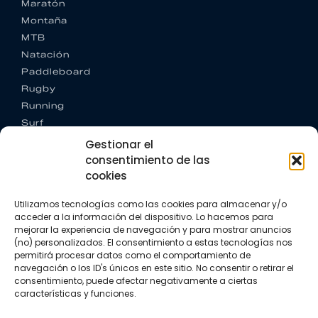
Maratón
Montaña
MTB
Natación
Paddleboard
Rugby
Running
Surf
Trail running
Gestionar el
Triatlón
consentimiento de las
cookies
CONTACTO
+34 922 303 191
Utilizamos tecnologías como las cookies para almacenar y/o
+34 662 342 177
acceder a la información del dispositivo. Lo hacemos para
info@vkssport.com
mejorar la experiencia de navegación y para mostrar anuncios
(no) personalizados. El consentimiento a estas tecnologías nos
SÍGUENOS
permitirá procesar datos como el comportamiento de
navegación o los ID's únicos en este sitio. No consentir o retirar el
consentimiento, puede afectar negativamente a ciertas
características y funciones.