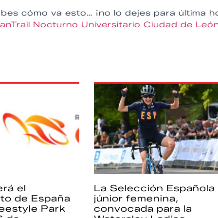
abes cómo va esto… ¡no lo dejes para última h
rbanTrail Nocturno Universitario Ciudad de Leó
rá el
La Selección Española
to de España
júnior femenina,
eestyle Park
convocada para la