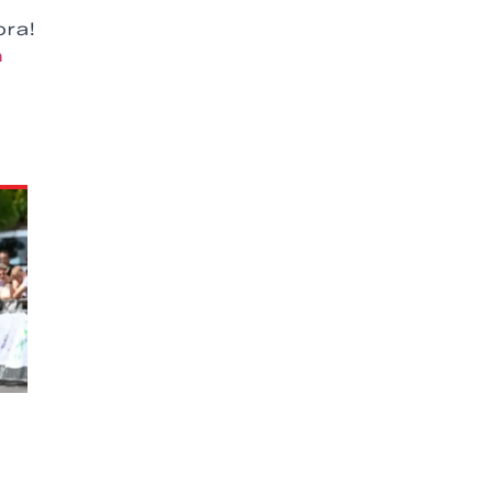
ora!
n