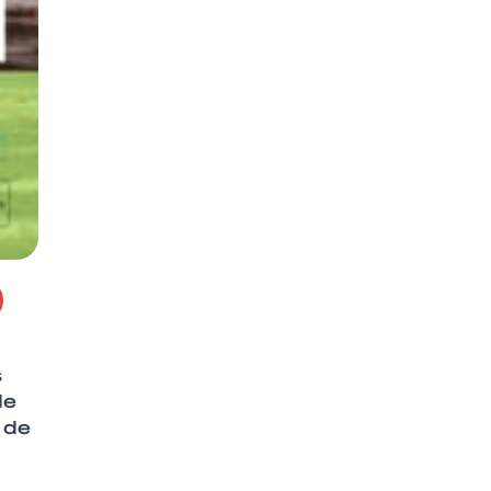
s
de
 de