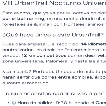
VIII UrbanTrail Nocturno Unive
Este evento, que ya va por su octava edició
por el trail running
, en una noche donde el as
forestales se iluminan con frontales, ánimos
¿Qué hace único a este UrbanTrail?
Pues para empezar… el recorrido.
14 kilómet
neutralizados
, es decir, de “calentamiento” c
verdad:
12 km competitivos
con un
desnivel
zona universitaria, Palomera, y hasta las al
¿La mezcla? Perfecta. Un poco de asfalto p
harán sentir que corres entre sombras, árbol
durante el recorrido.
Lo que necesitas saber si vas a part
Hora de salida
: 19:30 h, desde el
Cam