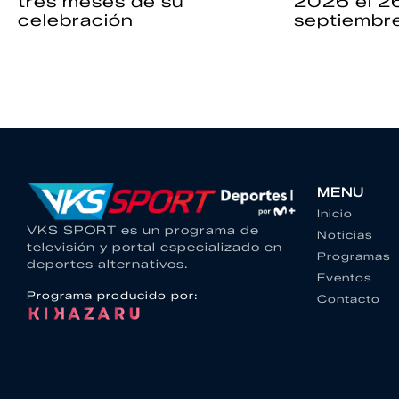
tres meses de su
2026 el 2
celebración
septiembr
MENU
Inicio
VKS SPORT es un programa de
Noticias
televisión y portal especializado en
Programas
deportes alternativos.
Eventos
Programa producido por:
Contacto