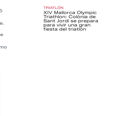
TRIATLÓN
25
XIV Mallorca Olympic
Triathlon: Colònia de
Sant Jordi se prepara
e.
para vivir una gran
fiesta del triatlón
te
smo