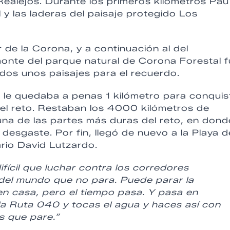
Realejos. Durante los primeros kilómetros Pau
 y las laderas del paisaje protegido Los
 de la Corona, y a continuación al del
 monte del parque natural de Corona Forestal 
odos unos paisajes para el recuerdo.
o le quedaba a penas 1 kilómetro para conquis
 el reto. Restaban los 4000 kilómetros de
una de las partes más duras del reto, en dond
 desgaste. Por fin, llegó de nuevo a la Playa d
ario David Lutzardo.
ícil que luchar contra los corredores
a del mundo que no para. Puede parar la
en casa, pero el tiempo pasa. Y pasa en
a Ruta 040 y tocas el agua y haces así con
s que pare.”