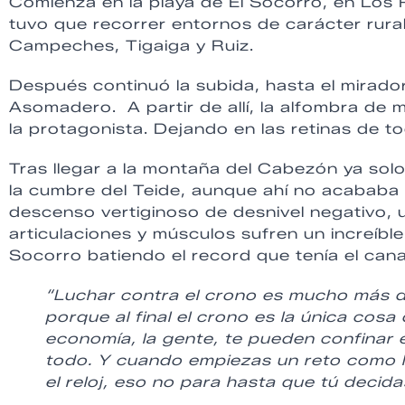
Comienza en la playa de El Socorro, en Los 
tuvo que recorrer entornos de carácter rural
Campeches, Tigaiga y Ruiz.
Después continuó la subida, hasta el mirador
Asomadero. A partir de allí, la alfombra de
la protagonista. Dejando en las retinas de t
Tras llegar a la montaña del Cabezón ya sol
la cumbre del Teide, aunque ahí no acababa
descenso vertiginoso de desnivel negativo, 
articulaciones y músculos sufren un increíble
Socorro batiendo el record que tenía el can
“Luchar contra el crono es mucho más dif
porque al final el crono es la única cos
economía, la gente, te pueden confinar 
todo. Y cuando empiezas un reto como l
el reloj, eso no para hasta que tú decida