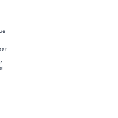
fue
tar
e
el